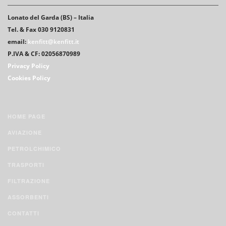
Lonato del Garda (BS) – Italia
Tel. & Fax 030 9120831
email:
kenfitt@kenfitt.it
P.IVA & CF: 02056870989
Privacy Policy
Cookies Policy
HOME PAGE
AVIAZIONE
PETROLCHIMICO
TRASPORTI
FILTRAZIONE
ASSORBENTI
CONTATTI