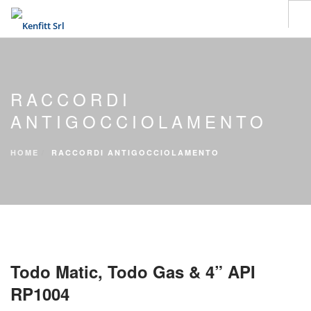
HOME
L’AZIENDA
RACCORDI
PRODOTTI
ANTIGOCCIOLAMENTO
SETTORI
UTILITY
HOME
RACCORDI ANTIGOCCIOLAMENTO
NEWS
CONTATTI
SEARCH SITE
Todo Matic, Todo Gas & 4” API
RP1004