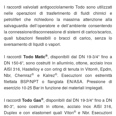
I raccordi valvolati antigocciolamento Todo sono utilizzati
nelle operazioni di trasferimento di fluidi chimici e
petroliferi che richiedono la massima attenzione alla
salvaguardia dell’operatore e dell’ambiente consentendo
la connessione/disconnessione di sistemi di carico/scarico,
quali tubazioni flessibili o bracci di carico, senza lo
sversamento di liquidi o vapori.
®
I raccordi
Todo Matic
, disponibili dal DN 19-3/4” fino a
DN 150-6”, sono costruiti in alluminio, ottone, acciaio inox
AISI 316, Hastelloy e con oring di tenuta in Viton®, Epdm,
®
®
Nbr, Chemraz
e Kalrez
. Esecuzioni con estremità
filettata BSP/NPT o flangiata EN/ASA. Pressione di
esercizio 10-25 Bar in funzione dei materiali impiegati.
®
I raccordi
Todo Gas
, disponibili dal DN 19-3/4” fino a DN
80-3”, sono costruiti in ottone, acciaio inox AISI 316,
®
Duplex e con elastomeri quali Viton
e Nbr. Esecuzioni